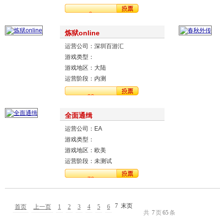
投
8
票
炼狱online
运营公司：深圳百游汇
游戏类型：
游戏地区：大陆
运营阶段：内测
投
23
票
全面通缉
运营公司：EA
游戏类型：
游戏地区：欧美
运营阶段：未测试
投
78
票
7
末页
首页
上一页
1
2
3
4
5
6
共
7
页
65
条