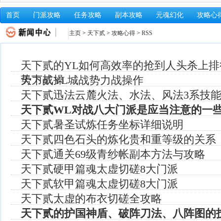
首页
门派攻略
任务攻略
副本攻略
元魂幻化
攻略心
主页
>
天下贰
>
攻略心得
>
RSS
天下贰的YL如何高效率的抢到人头杀上排
势力战操
天下贰YL城战势力战操作
天下贰迅法云麓火法、水法、风法3系技
天下贰WL对战八大门派是应当注意的一
天下贰暑圣试炼任务坐标详细说明
天下贰四色石头的炼化贵和重等级的关系
天下贰通关69级青纱帐副本方法与攻略
天下贰硬甲篇魂太虚切磋8大门派
天下贰软甲篇魂太虚切磋8大门派
天下贰太虚的布衣切磋全攻略
天下贰的护国神盾、破阵刀法、八阵图的