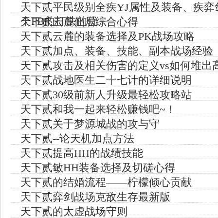
天下贰平民级别全疾YJ属性及装备、疾弈
个FB的打法的优
天下贰云麓仙居综合心得
天下贰云麓的装备选择及PK战场攻略
天下贰加点、装备、技能、副本战场经验
天下贰攻击及相关伤害的定义vs如何堆出
天下贰战地医生二十七计的详细说明
天下贰30级前新人升级最轻松攻略站
天下贰和我一起来轻松赚钱吧~！
天下贰关于梦源城战的攻与守
天下贰--论天机加点方法
天下贰提高HH的战绩技能
天下贰敏HH装备选择及切磋心得
天下贰的结婚流程——柠檬倾心贡献
天下贰弈剑战场克敌生存最新版
天下贰的太虚战场守则