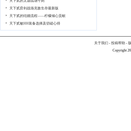
天下贰的太虚战场守则
天下贰弈剑战场克敌生存最新版
天下贰的结婚流程——柠檬倾心贡献
天下贰敏HH装备选择及切磋心得
关于我们
-
投稿帮助
-
Copyright 20