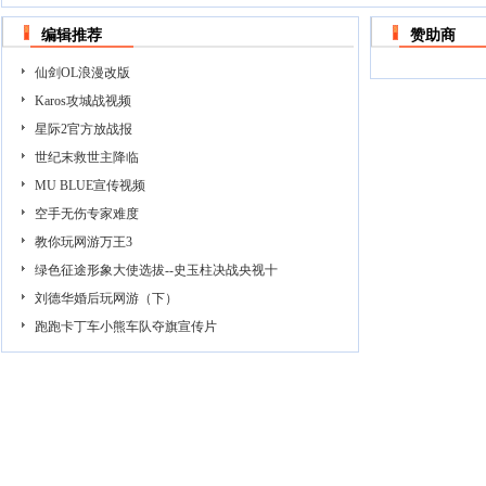
编辑推荐
赞助商
仙剑OL浪漫改版
Karos攻城战视频
星际2官方放战报
世纪末救世主降临
MU BLUE宣传视频
空手无伤专家难度
教你玩网游万王3
绿色征途形象大使选拔--史玉柱决战央视十
刘德华婚后玩网游（下）
跑跑卡丁车小熊车队夺旗宣传片