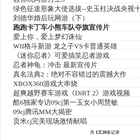
绿色征途形象大使选拔--史玉柱决战央视
刘德华婚后玩网游（下）
跑跑卡丁车小熊车队夺旗宣传片
爱上你，爱上梦幻诛仙
WII格斗新游 龙之子VS卡普通英雄
《迷你忍者》可爱搞笑忍者游戏
忍者神龟：冲击 最新宣传片
真名法典2：绝对不容错过的震撼大作
XBOX360游戏大串烧
超爽越野赛车游戏《DiRT 2》游戏视频
酷6独家专访09cj第一玉女小周慧敏
09cj腾讯MM大揭密
贡米cj完美现场激情献唱
共
1
页
20
条记录