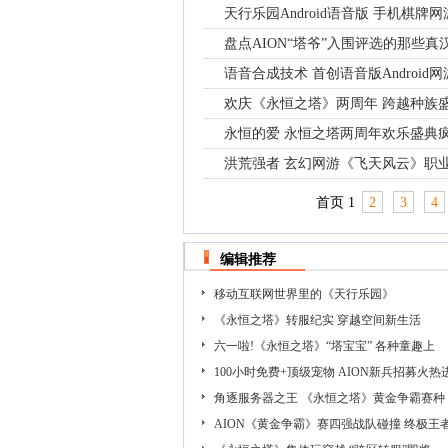
天行乐园Android语音版 手机棋牌
盘点AION“塔爷”入围评选的那些真
语音合成技术 首创语音版Android
欢庆《永恒之塔》两周年 跨越种族
永恒的爱 永恒之塔两周年欢乐盛典
洪荒强者 玄幻网游《飞天风云》职
首页
1
2
3
4
编辑推荐
移动互联网世界里的《天行乐园》
《永恒之塔》转服纪实 穿越空间新生活
六一啦!《永恒之塔》“塔宝宝” 各种童趣上
100小时免费+顶级宠物 AION新兵招募火热
角逐服务器之王 《永恒之塔》黄金争霸赛种
AION《黄金争霸》赛四强战队碰撞 终极王