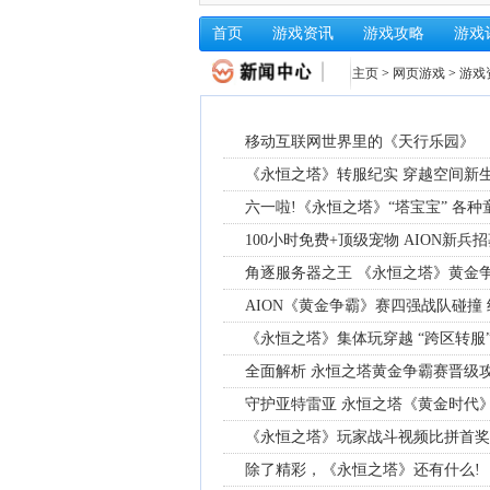
首页
游戏资讯
游戏攻略
游戏
主页
>
网页游戏
>
游戏
移动互联网世界里的《天行乐园》
《永恒之塔》转服纪实 穿越空间新
六一啦!《永恒之塔》“塔宝宝” 各
100小时免费+顶级宠物 AION新兵
角逐服务器之王 《永恒之塔》黄金
AION《黄金争霸》赛四强战队碰撞
《永恒之塔》集体玩穿越 “跨区转服
全面解析 永恒之塔黄金争霸赛晋级
守护亚特雷亚 永恒之塔《黄金时代
《永恒之塔》玩家战斗视频比拼首奖
除了精彩，《永恒之塔》还有什么!