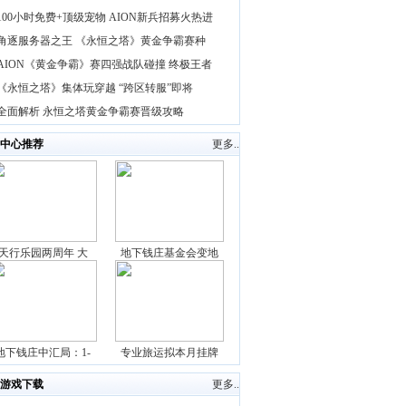
100小时免费+顶级宠物 AION新兵招募火热进
角逐服务器之王 《永恒之塔》黄金争霸赛种
AION《黄金争霸》赛四强战队碰撞 终极王者
《永恒之塔》集体玩穿越 “跨区转服”即将
全面解析 永恒之塔黄金争霸赛晋级攻略
中心推荐
更多..
天行乐园两周年 大
地下钱庄基金会变地
地下钱庄中汇局：1-
专业旅运拟本月挂牌
游戏下载
更多..