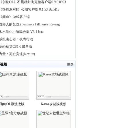
《创世OL》不删档封测完整客户端0.9.0.0923
《热舞派对Ⅱ》公测客户端 0.1.53 Build13
《问道》游戏客户端
西部人的复仇 (Fenimore Fillmore's Reveng
木木flash小游戏合集 V3.1 beta
叛乱袭击者：夜鹰行动
反恐精英CS1.6 魔兽版
力量：死亡竞速(Nexuiz)
视频
更多..
仙剑OL浪漫改版
Karos攻城战视频