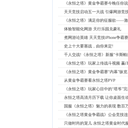
《永恒之塔》黄金争霸赛今晚任你说
天天竞技启动五一大战 引爆网游竞
《永恒之塔》满足你的征服欲——激
体验智能化网游 天行乐园兑豪礼
煮网游论英雄 天天竞技iPhone争霸
史上十大要塞战，由你来定!
千人交战!《永恒之塔》新服“卡斯帕
《永恒之塔》玩家上传战斗视频 赢iTo
《永恒之塔》黄金争霸赛“内幕”纵览
从黄金争霸赛看永恒之塔PVP
《永恒之塔》玩家心目中的“塔爷”
永恒之塔高清月历下载 让你桌面生动
国服《永恒之塔》魅力的表现 数百
《永恒之塔黄金争霸战》公会竞技连
只做时尚的宠儿 永恒之塔黄金时代服